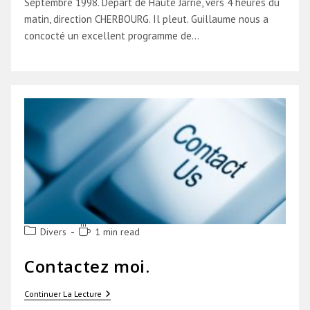
Septembre 1998. Départ de Haute Jarrie, vers 4 heures du
matin, direction CHERBOURG. Il pleut. Guillaume nous a
concocté un excellent programme de…
Post
Temps
Divers
1 min read
category:
de
lecture :
Contactez moi.
Contactez
Continuer La Lecture
Moi.