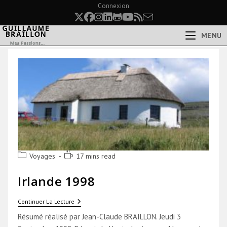
Skip
Connexion
to
content
MENU
Post
Temps
Voyages
17 mins read
category:
de
lecture :
Irlande 1998
Irlande
Continuer La Lecture
1998
Résumé réalisé par Jean-Claude BRAILLON. Jeudi 3