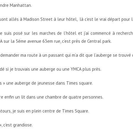
indre Manhattan.
sont allés à Madison Street à leur hôtel, là c’est le vrai départ pour l
e suis posé sur les marches de l’hôtel et j’ai commencé à recherche
 sur la 5ème avenue 63em rue, c’est près de Central park.
 demander ma route à un passant qui m’a dit que l’auberge se trouvé de
ardé si je trouvais une auberge ou une YMCA plus près.
tels » une auberge de jeunesse dans Times square.
bre enfin un lit dans une chambre de quatre personnes.
entours, je suis en plein centre de Times Square.
, c’est grandiose.