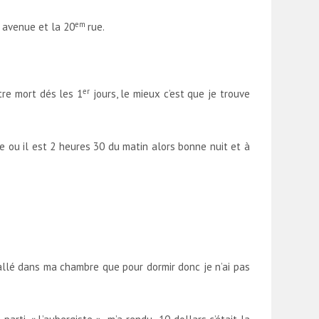
em
r avenue et la 20
rue.
er
tre mort dés les 1
jours, le mieux c’est que je trouve
e ou il est 2 heures 30 du matin alors bonne nuit et à
 allé dans ma chambre que pour dormir donc je n’ai pas