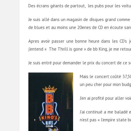
Des écrans géants de partout, les pubs pour les voitu
Je suis allé dans un magasin de disques grand comme l
de blues et au moins une 20enes de CD en écoute san
Apres avoir passer une bonne heure dans les CD’s 
j’entend « The Thrill is gone » de bb King, je me retour
Je suis entré pour demander le prix du concert de ce soi
Mais le concert coûté 37,50
un peu cher pour mon budge
J’en ai profité pour aller vo
J’ai continué a me baladé e
n’est pas « l’empire state b