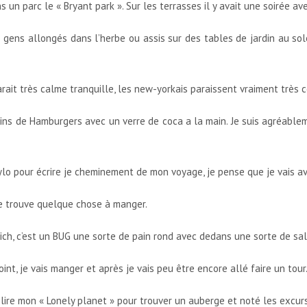
s un parc le « Bryant park ». Sur les terrasses il y avait une soirée av
e gens allongés dans l’herbe ou assis sur des tables de jardin au sole
rait très calme tranquille, les new-yorkais paraissent vraiment très c
ins de Hamburgers avec un verre de coca a la main. Je suis agréableme
stylo pour écrire je cheminement de mon voyage, je pense que je vais a
i je trouve quelque chose à manger.
ndwich, c’est un BUG une sorte de pain rond avec dedans une sorte de 
oint, je vais manger et après je vais peu être encore allé faire un tour
is lire mon « Lonely planet » pour trouver un auberge et noté les excurs