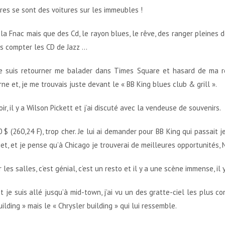
res se sont des voitures sur les immeubles !
a Fnac mais que des Cd, le rayon blues, le rêve, des ranger pleines 
s compter les CD de Jazz …
je suis retourner me balader dans Times Square et hasard de ma 
ne et, je me trouvais juste devant le « BB King blues club & grill ».
r, il y a Wilson Pickett et j’ai discuté avec la vendeuse de souvenirs.
 $ (260,24 F), trop cher. Je lui ai demander pour BB King qui passait 
t, et je pense qu’à Chicago je trouverai de meilleures opportunités,
ir les salles, c’est génial, c’est un resto et il y a une scène immense, il
t je suis allé jusqu’à mid-town, j’ai vu un des gratte-ciel les plus co
uilding » mais le « Chrysler building » qui lui ressemble.